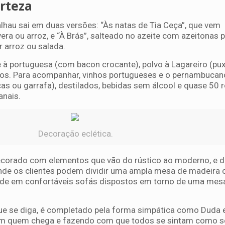
rteza
alhau sai em duas versões: “Às natas de Tia Ceça”, que vem
a ou arroz, e “À Brás”, salteado no azeite com azeitonas p
 arroz ou salada.
 à portuguesa (com bacon crocante), polvo à Lagareiro (pu
scos. Para acompanhar, vinhos portugueses e o pernambucan
s ou garrafa), destilados, bebidas sem álcool e quase 50 r
anais.
Decoração eclética.
ecorado com elementos que vão do rústico ao moderno, e d
nde os clientes podem dividir uma ampla mesa de madeira
ade em confortáveis sofás dispostos em torno de uma mes
que se diga, é completado pela forma simpática como Duda e
m quem chega e fazendo com que todos se sintam como s