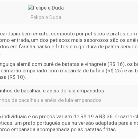
Felipe e Duda.
cardápio bem enxuto, composto por petiscos e pratos com 
mo entrada, um dos petiscos mais saborosos são os anéis 
dos em farinha panko e fritos em gordura de palma servid
.
nguiça alemã com purê de batatas e vinagrete (R$ 16), os b
 o camarão empanado com muçarela de búfala (R$ 25) e as b
asa (R$ 10).
nhos de bacalhau e anéis de lula empanados.
o individuais e os preços variam de R$ 19 a R$ 36. O carro-
sticas, um prato português que na versão adaptada para a n
orco empanada acompanhada pelas batatas fritas.