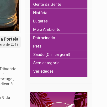
Gente da Gente
História
Lugares
Meio Ambiente
Patrocinado
na Portela
eiro de 2019
Pets
Saúde (Clínica geral)
Sem categoria
ributário
Variedades
uir
ortugal,
dicar à
m 9 da