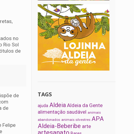
retas,
xados no
o Rio Sol
ótulos de
TAGS
ispõe de
 com
Aldeia
Aldeia da Gente
ajuda
a de
alimentação saudável
animais
APA
abandonados
animais silvestres
 Felipe
Aldeia-Beberibe
arte
e
artesanato
Bares