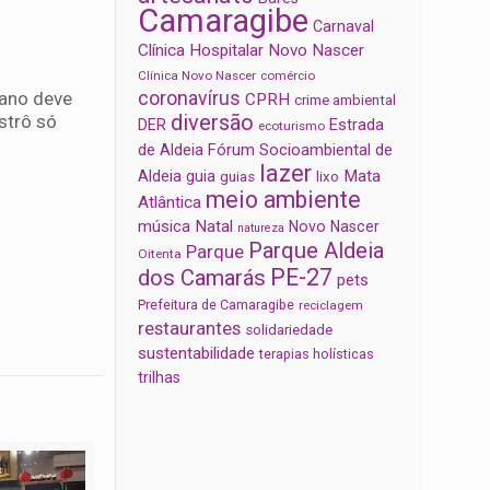
Camaragibe
Carnaval
Clínica Hospitalar Novo Nascer
Clínica Novo Nascer
comércio
 ano deve
coronavírus
CPRH
crime ambiental
diversão
strô só
Estrada
DER
ecoturismo
de Aldeia
Fórum Socioambiental de
lazer
Aldeia
Mata
guia
guias
lixo
meio ambiente
Atlântica
música
Natal
Novo Nascer
natureza
Parque Aldeia
Parque
Oitenta
PE-27
dos Camarás
pets
Prefeitura de Camaragibe
reciclagem
restaurantes
solidariedade
sustentabilidade
terapias holísticas
trilhas