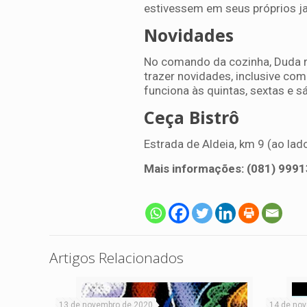
estivessem em seus próprios ja
Novidades
No comando da cozinha, Duda re
trazer novidades, inclusive co
funciona às quintas, sextas e s
Ceça Bistrô
Estrada de Aldeia, km 9 (ao lad
Mais informações: (081) 999
Artigos Relacionados
13 de novembro de 2020
14 de no