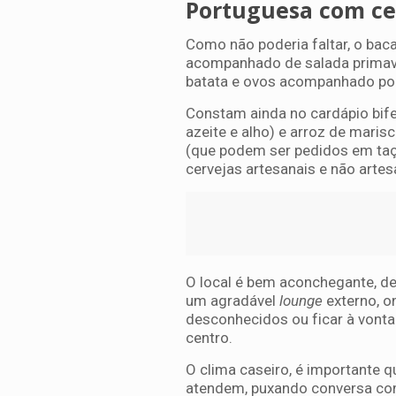
Portuguesa com ce
Como não poderia faltar, o bac
acompanhado de salada primaver
batata e ovos acompanhado por
Constam ainda no cardápio bife
azeite e alho) e arroz de mari
(que podem ser pedidos em taça
cervejas artesanais e não artes
O local é bem aconchegante, d
um agradável
lounge
externo, o
desconhecidos ou ficar à vont
centro.
O clima caseiro, é importante 
atendem, puxando conversa co