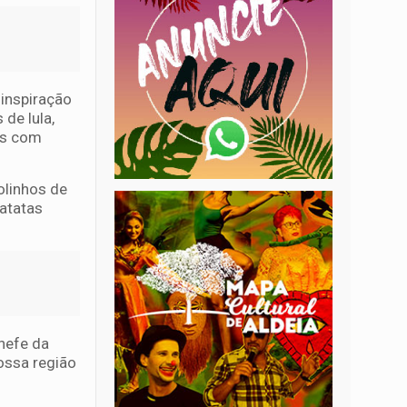
inspiração
de lula,
os com
olinhos de
atatas
chefe da
ossa região