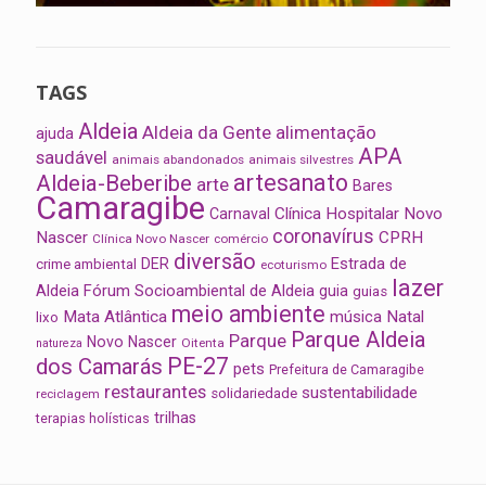
TAGS
Aldeia
Aldeia da Gente
alimentação
ajuda
APA
saudável
animais abandonados
animais silvestres
artesanato
Aldeia-Beberibe
arte
Bares
Camaragibe
Clínica Hospitalar Novo
Carnaval
coronavírus
Nascer
CPRH
Clínica Novo Nascer
comércio
diversão
Estrada de
DER
crime ambiental
ecoturismo
lazer
Aldeia
Fórum Socioambiental de Aldeia
guia
guias
meio ambiente
Mata Atlântica
música
Natal
lixo
Parque Aldeia
Parque
Novo Nascer
Oitenta
natureza
PE-27
dos Camarás
pets
Prefeitura de Camaragibe
restaurantes
sustentabilidade
solidariedade
reciclagem
trilhas
terapias holísticas