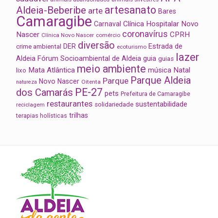
artesanato
Aldeia-Beberibe
arte
Bares
Camaragibe
Clínica Hospitalar Novo
Carnaval
coronavírus
Nascer
CPRH
Clínica Novo Nascer
comércio
diversão
Estrada de
DER
crime ambiental
ecoturismo
lazer
Aldeia
Fórum Socioambiental de Aldeia
guia
guias
meio ambiente
Mata Atlântica
música
Natal
lixo
Parque Aldeia
Parque
Novo Nascer
Oitenta
natureza
PE-27
dos Camarás
pets
Prefeitura de Camaragibe
restaurantes
sustentabilidade
solidariedade
reciclagem
trilhas
terapias holísticas