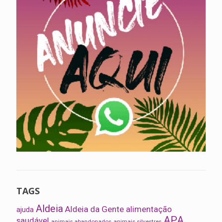
TAGS
Aldeia
Aldeia da Gente
alimentação
ajuda
APA
saudável
animais abandonados
animais silvestres