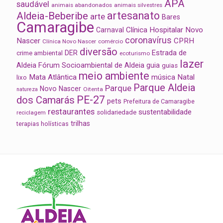
APA
saudável
animais abandonados
animais silvestres
artesanato
Aldeia-Beberibe
arte
Bares
Camaragibe
Clínica Hospitalar Novo
Carnaval
coronavírus
Nascer
CPRH
Clínica Novo Nascer
comércio
diversão
Estrada de
DER
crime ambiental
ecoturismo
lazer
Aldeia
Fórum Socioambiental de Aldeia
guia
guias
meio ambiente
Mata Atlântica
música
Natal
lixo
Parque Aldeia
Parque
Novo Nascer
Oitenta
natureza
PE-27
dos Camarás
pets
Prefeitura de Camaragibe
restaurantes
sustentabilidade
solidariedade
reciclagem
trilhas
terapias holísticas