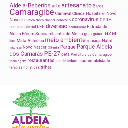
artesanato
Aldeia-Beberibe
arte
Bares
Camaragibe
Clínica Hospitalar Novo
Carnaval
coronavírus
Nascer
CPRH
Clínica Novo Nascer
comércio
diversão
Estrada de
DER
crime ambiental
ecoturismo
lazer
Aldeia
Fórum Socioambiental de Aldeia
guia
guias
meio ambiente
Mata Atlântica
música
Natal
lixo
Parque Aldeia
Parque
Novo Nascer
Oitenta
natureza
PE-27
dos Camarás
pets
Prefeitura de Camaragibe
restaurantes
sustentabilidade
solidariedade
reciclagem
trilhas
terapias holísticas