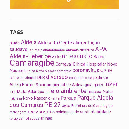
TAGS
Aldeia
Aldeia da Gente
alimentação
ajuda
APA
saudável
animais abandonados
animais silvestres
artesanato
Aldeia-Beberibe
arte
Bares
Camaragibe
Clínica Hospitalar Novo
Carnaval
coronavírus
Nascer
CPRH
Clínica Novo Nascer
comércio
diversão
Estrada de
DER
crime ambiental
ecoturismo
lazer
Aldeia
Fórum Socioambiental de Aldeia
guia
guias
meio ambiente
Mata Atlântica
música
Natal
lixo
Parque Aldeia
Parque
Novo Nascer
Oitenta
natureza
PE-27
dos Camarás
pets
Prefeitura de Camaragibe
restaurantes
sustentabilidade
solidariedade
reciclagem
trilhas
terapias holísticas